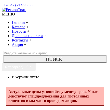
+7(347) 214 93 53
МЕНЮ
Главная
+
Каталог
+
Новости
+
Доставка и оплата
+
Контакты
+
Акция
+
ПОИСК
0 товар(ов) - 0 р.
В корзине пусто!
Актуальные цены уточняйте у менеджеров. У нас
действуют спецпредложения для постоянных
клиентов и мы часто проводим акции.