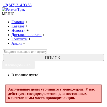
+7(347) 214 93 53
МЕНЮ
Главная
+
Каталог
+
Новости
+
Доставка и оплата
+
Контакты
+
Акция
+
ПОИСК
0 товар(ов) - 0 р.
В корзине пусто!
Актуальные цены уточняйте у менеджеров. У нас
действуют спецпредложения для постоянных
клиентов и мы часто проводим акции.