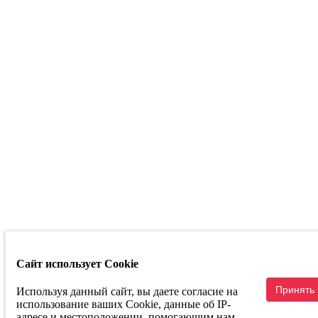
Республика
Башкортостан
г. Уфа ул.
Кузнецовский
Затон д. 22/2
Телефон:
+7
347 214 93 53
Маркетплейсы
Сайт использует Cookie
Связаться с руководством
Принять
Используя данный сайт, вы даете согласие на
использование ваших Cookie, данные об IP-
адресе и местоположении, помогающим нам