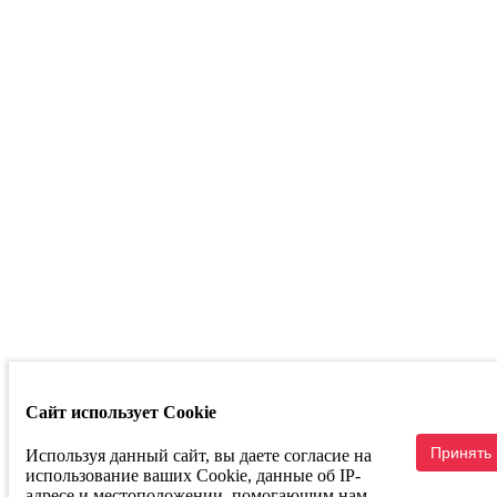
Республика
Башкортостан
г. Уфа ул.
Кузнецовский
Затон д. 22/2
Телефон:
+7
347 214 93 53
Маркетплейсы
Сайт использует Cookie
Связаться с руководством
Принять
Используя данный сайт, вы даете согласие на
использование ваших Cookie, данные об IP-
адресе и местоположении, помогающим нам