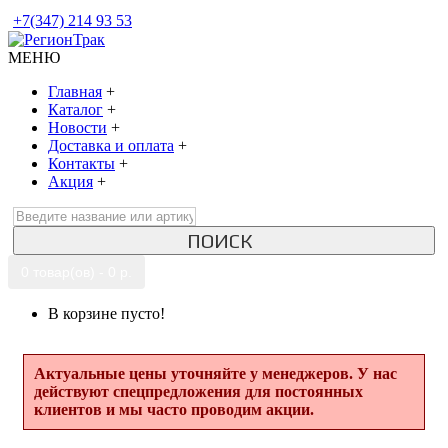
+7(347) 214 93 53
МЕНЮ
Главная
+
Каталог
+
Новости
+
Доставка и оплата
+
Контакты
+
Акция
+
ПОИСК
0 товар(ов) - 0 р.
В корзине пусто!
Актуальные цены уточняйте у менеджеров. У нас
действуют спецпредложения для постоянных
клиентов и мы часто проводим акции.