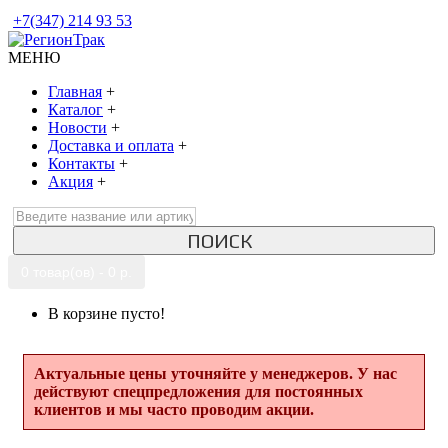
+7(347) 214 93 53
МЕНЮ
Главная
+
Каталог
+
Новости
+
Доставка и оплата
+
Контакты
+
Акция
+
ПОИСК
0 товар(ов) - 0 р.
В корзине пусто!
Актуальные цены уточняйте у менеджеров. У нас
действуют спецпредложения для постоянных
клиентов и мы часто проводим акции.