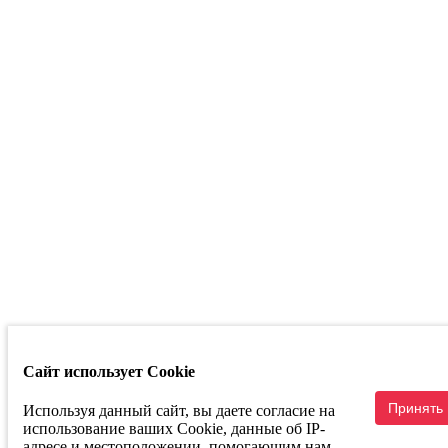
Республика
Башкортостан
г. Уфа ул.
Кузнецовский
Затон д. 22/2
Телефон:
+7
347 214 93 53
Маркетплейсы
Сайт использует Cookie
Связаться с руководством
Принять
Используя данный сайт, вы даете согласие на
использование ваших Cookie, данные об IP-
адресе и местоположении, помогающим нам