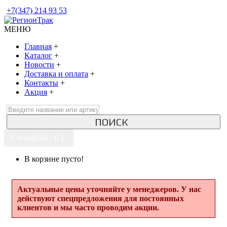
+7(347) 214 93 53
МЕНЮ
Главная
+
Каталог
+
Новости
+
Доставка и оплата
+
Контакты
+
Акция
+
ПОИСК
0 товар(ов) - 0 р.
В корзине пусто!
Актуальные цены уточняйте у менеджеров. У нас
действуют спецпредложения для постоянных
клиентов и мы часто проводим акции.