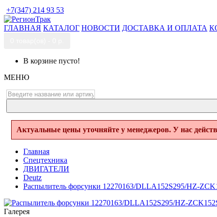
+7(347) 214 93 53
ГЛАВНАЯ
КАТАЛОГ
НОВОСТИ
ДОСТАВКА И ОПЛАТА
К
0 товар(ов) - 0 р.
В корзине пусто!
МЕНЮ
Актуальные цены уточняйте у менеджеров. У нас дейст
Главная
Спецтехника
ДВИГАТЕЛИ
Deutz
Распылитель форсунки 12270163/DLLA152S295/HZ-ZCK
Галерея