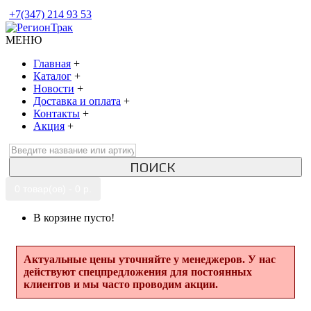
+7(347) 214 93 53
МЕНЮ
Главная
+
Каталог
+
Новости
+
Доставка и оплата
+
Контакты
+
Акция
+
ПОИСК
0 товар(ов) - 0 р.
В корзине пусто!
Актуальные цены уточняйте у менеджеров. У нас
действуют спецпредложения для постоянных
клиентов и мы часто проводим акции.