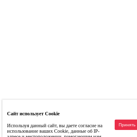
Республика
Башкортостан
г. Уфа ул.
Кузнецовский
Затон д. 22/2
Телефон:
+7
347 214 93 53
Маркетплейсы
Сайт использует Cookie
Связаться с руководством
Принять
Используя данный сайт, вы даете согласие на
использование ваших Cookie, данные об IP-
адресе и местоположении, помогающим нам