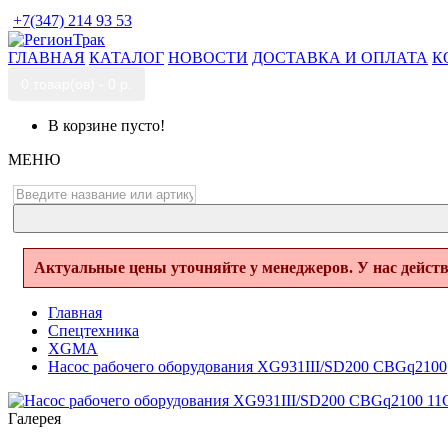
+7(347) 214 93 53
ГЛАВНАЯ
КАТАЛОГ
НОВОСТИ
ДОСТАВКА И ОПЛАТА
К
0 товар(ов) - 0 р.
В корзине пусто!
МЕНЮ
Актуальные цены уточняйте у менеджеров. У нас дейст
Главная
Спецтехника
XGMA
Насос рабочего оборудования XG931III/SD200 CBGq2100
Галерея