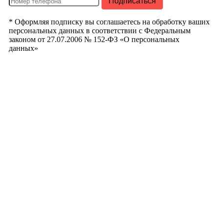
* Оформляя подписку вы соглашаетесь на обработку ваших
персональных данных в соответствии с Федеральным
законом от 27.07.2006 № 152-ФЗ «О персональных
данных»
РегионТрак
Республика
Башкортостан
г. Уфа ул.
Кузнецовский
Затон д. 22/2
Телефон:
+7