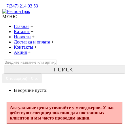
+7(347) 214 93 53
МЕНЮ
Главная
+
Каталог
+
Новости
+
Доставка и оплата
+
Контакты
+
Акция
+
ПОИСК
0 товар(ов) - 0 р.
В корзине пусто!
Актуальные цены уточняйте у менеджеров. У нас
действуют спецпредложения для постоянных
клиентов и мы часто проводим акции.