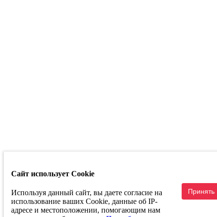
Башкортостан
г. Уфа ул.
Кузнецовский
Затон д. 22/2
Телефон:
+7
347 214 93 53
Маркетплейсы
Сайт использует Cookie
Связаться с руководством
Принять
Используя данный сайт, вы даете согласие на
использование ваших Cookie, данные об IP-
адресе и местоположении, помогающим нам