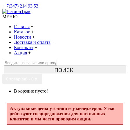
+7(347) 214 93 53
МЕНЮ
Главная
+
Каталог
+
Новости
+
Доставка и оплата
+
Контакты
+
Акция
+
ПОИСК
0 товар(ов) - 0 р.
В корзине пусто!
Актуальные цены уточняйте у менеджеров. У нас
действуют спецпредложения для постоянных
клиентов и мы часто проводим акции.