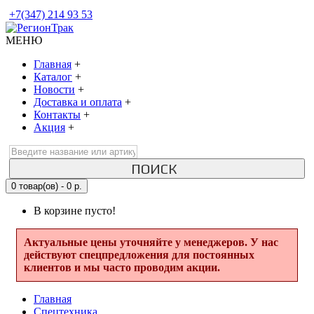
+7(347) 214 93 53
МЕНЮ
Главная
+
Каталог
+
Новости
+
Доставка и оплата
+
Контакты
+
Акция
+
ПОИСК
0 товар(ов) - 0 р.
В корзине пусто!
Актуальные цены уточняйте у менеджеров. У нас
действуют спецпредложения для постоянных
клиентов и мы часто проводим акции.
Главная
Спецтехника