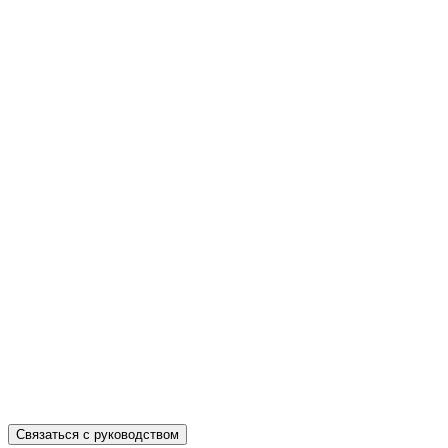
РегионТрак
Республика
Башкортостан
г. Уфа ул.
Кузнецовский
Затон д. 22/2
Телефон:
+7
347 214 93 53
Маркетплейсы
Связаться с руководством