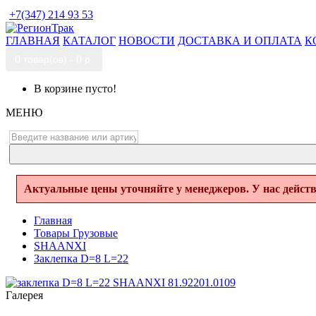
+7(347) 214 93 53
ГЛАВНАЯ
КАТАЛОГ
НОВОСТИ
ДОСТАВКА И ОПЛАТА
К
0 товар(ов) - 0 р.
В корзине пусто!
МЕНЮ
Актуальные цены уточняйте у менеджеров. У нас дейст
Главная
Товары Грузовые
SHAANXI
Заклепка D=8 L=22
Галерея