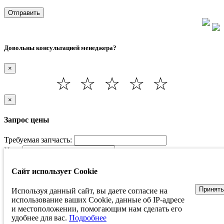
Отправить
Довольны консультацией менеджера?
×
☆
☆
☆
☆
☆
×
Запрос цены
Требуемая запчасть:
Имя:
Телефон *:
Сайт использует Cookie
Сообщение (не обязательно):
Принять
Используя данный сайт, вы даете согласие на
* Согласен с политикой о персональных данных
использование ваших Cookie, данные об IP-адресе
Согласен получать информацию о скидках и акциях по
и местоположении, помогающим нам сделать его
смс
удобнее для вас.
Подробнее
Отправить