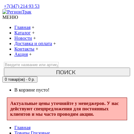
+7(347) 214 93 53
МЕНЮ
Главная
+
Каталог
+
Новости
+
Доставка и оплата
+
Контакты
+
Акция
+
ПОИСК
0 товар(ов) - 0 р.
В корзине пусто!
Актуальные цены уточняйте у менеджеров. У нас
действуют спецпредложения для постоянных
клиентов и мы часто проводим акции.
Главная
Товары Грузовые