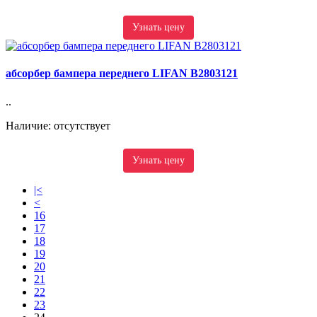
Узнать цену
абсорбер бампера переднего LIFAN B2803121
..
Наличие: отсутствует
Узнать цену
|<
<
16
17
18
19
20
21
22
23