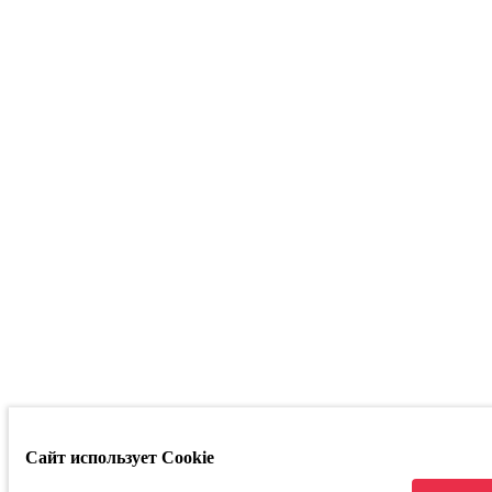
РегионТрак
Республика
Башкортостан
г. Уфа ул.
Кузнецовский
Затон д. 22/2
Телефон:
+7
347 214 93 53
Маркетплейсы
Сайт использует Cookie
Связаться с руководством