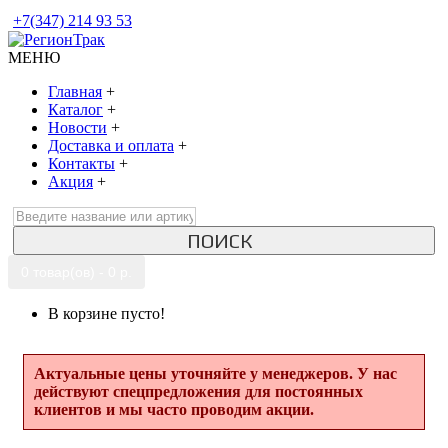
+7(347) 214 93 53
МЕНЮ
Главная
+
Каталог
+
Новости
+
Доставка и оплата
+
Контакты
+
Акция
+
ПОИСК
0 товар(ов) - 0 р.
В корзине пусто!
Актуальные цены уточняйте у менеджеров. У нас
действуют спецпредложения для постоянных
клиентов и мы часто проводим акции.