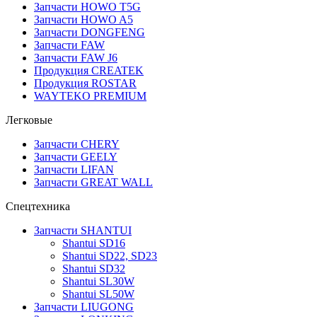
Запчасти HOWO T5G
Запчасти HOWO A5
Запчасти DONGFENG
Запчасти FAW
Запчасти FAW J6
Продукция CREATEK
Продукция ROSTAR
WAYTEKO PREMIUM
Легковые
Запчасти CHERY
Запчасти GEELY
Запчасти LIFAN
Запчасти GREAT WALL
Спецтехника
Запчасти SHANTUI
Shantui SD16
Shantui SD22, SD23
Shantui SD32
Shantui SL30W
Shantui SL50W
Запчасти LIUGONG