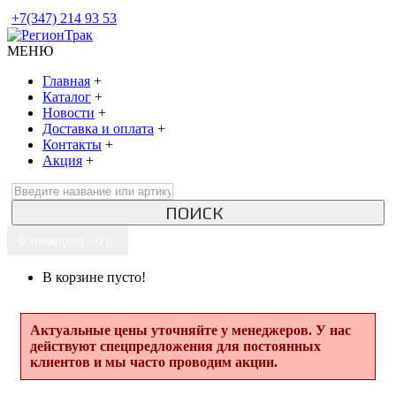
+7(347) 214 93 53
МЕНЮ
Главная
+
Каталог
+
Новости
+
Доставка и оплата
+
Контакты
+
Акция
+
ПОИСК
0 товар(ов) - 0 р.
В корзине пусто!
Актуальные цены уточняйте у менеджеров. У нас
действуют спецпредложения для постоянных
клиентов и мы часто проводим акции.