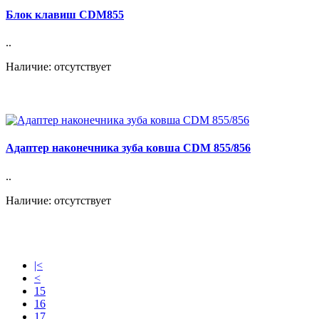
Блок клавиш CDM855
..
Наличие: отсутствует
Адаптер наконечника зуба ковша CDM 855/856
..
Наличие: отсутствует
|<
<
15
16
17