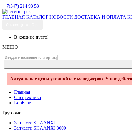
+7(347) 214 93 53
ГЛАВНАЯ
КАТАЛОГ
НОВОСТИ
ДОСТАВКА И ОПЛАТА
К
0 товар(ов) - 0 р.
В корзине пусто!
МЕНЮ
Актуальные цены уточняйте у менеджеров. У нас дейст
Главная
Спецтехника
LonKing
Грузовые
Запчасти SHAANXI
Запчасти SHAANXI 3000