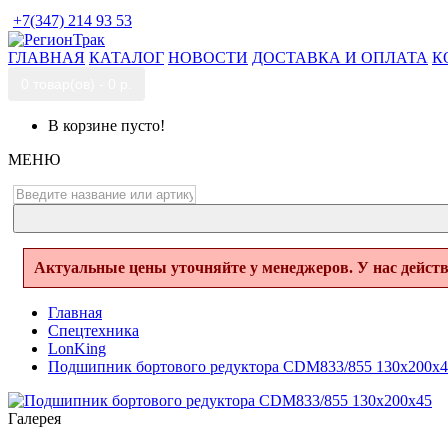
+7(347) 214 93 53
ГЛАВНАЯ
КАТАЛОГ
НОВОСТИ
ДОСТАВКА И ОПЛАТА
К
0 товар(ов) - 0 р.
В корзине пусто!
МЕНЮ
Актуальные цены уточняйте у менеджеров. У нас дейст
Главная
Спецтехника
LonKing
Подшипник бортового редуктора CDM833/855 130х200х4
Галерея