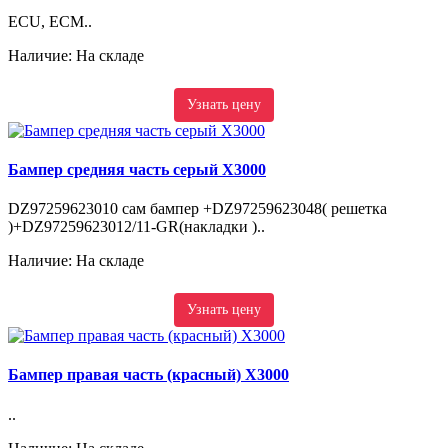
ECU, ECM..
Наличие: На складе
Узнать цену
Бампер средняя часть серый X3000
DZ97259623010 сам бампер +DZ97259623048( решетка
)+DZ97259623012/11-GR(накладки )..
Наличие: На складе
Узнать цену
Бампер правая часть (красный) X3000
..