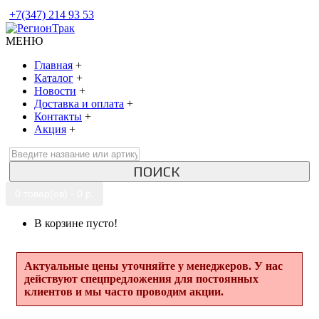
+7(347) 214 93 53
МЕНЮ
Главная
+
Каталог
+
Новости
+
Доставка и оплата
+
Контакты
+
Акция
+
ПОИСК
0 товар(ов) - 0 р.
В корзине пусто!
Актуальные цены уточняйте у менеджеров. У нас
действуют спецпредложения для постоянных
клиентов и мы часто проводим акции.