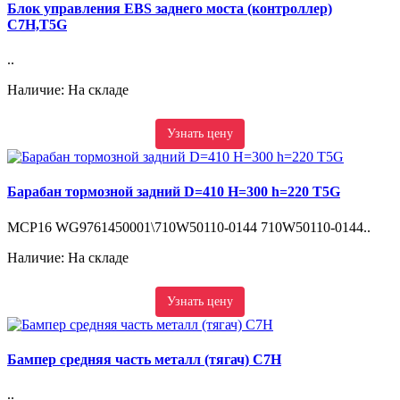
Блок управления EBS заднего моста (контроллер)
C7H,T5G
..
Наличие: На складе
Узнать цену
Барабан тормозной задний D=410 H=300 h=220 T5G
MCP16 WG9761450001\710W50110-0144 710W50110-0144..
Наличие: На складе
Узнать цену
Бампер средняя часть металл (тягач) C7H
..