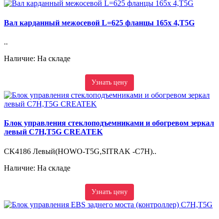
Вал карданный межосевой L=625 фланцы 165x 4,T5G
..
Наличие: На складе
Узнать цену
Блок управления стеклоподъемниками и обогревом зеркал
левый C7H,T5G CREATEK
CK4186 Левый(HOWO-T5G,SITRAK -C7H)..
Наличие: На складе
Узнать цену