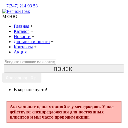
+7(347) 214 93 53
МЕНЮ
Главная
+
Каталог
+
Новости
+
Доставка и оплата
+
Контакты
+
Акция
+
ПОИСК
0 товар(ов) - 0 р.
В корзине пусто!
Актуальные цены уточняйте у менеджеров. У нас
действуют спецпредложения для постоянных
клиентов и мы часто проводим акции.