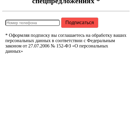
спецпредложениях *
* Оформляя подписку вы соглашаетесь на обработку ваших
персональных данных в соответствии с Федеральным
законом от 27.07.2006 № 152-ФЗ «О персональных
данных»
РегионТрак
Республика
Башкортостан
г. Уфа ул.
Кузнецовский
Затон д. 22/2
Телефон:
+7
347 214 93 53