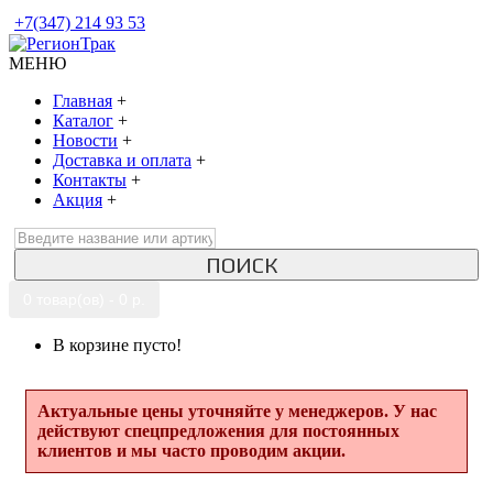
+7(347) 214 93 53
МЕНЮ
Главная
+
Каталог
+
Новости
+
Доставка и оплата
+
Контакты
+
Акция
+
ПОИСК
0 товар(ов) - 0 р.
В корзине пусто!
Актуальные цены уточняйте у менеджеров. У нас
действуют спецпредложения для постоянных
клиентов и мы часто проводим акции.