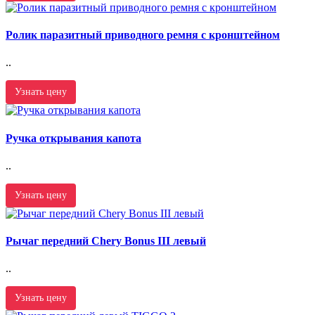
Ролик паразитный приводного ремня с кронштейном
..
Узнать цену
Ручка открывания капота
..
Узнать цену
Рычаг передний Chery Bonus III левый
..
Узнать цену