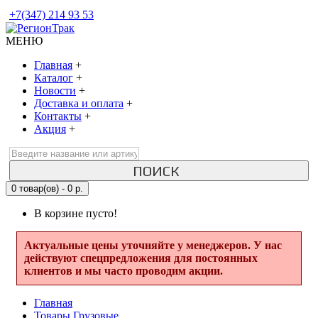
+7(347) 214 93 53
МЕНЮ
Главная
+
Каталог
+
Новости
+
Доставка и оплата
+
Контакты
+
Акция
+
ПОИСК
0 товар(ов) - 0 р.
В корзине пусто!
Актуальные цены уточняйте у менеджеров. У нас
действуют спецпредложения для постоянных
клиентов и мы часто проводим акции.
Главная
Товары Грузовые