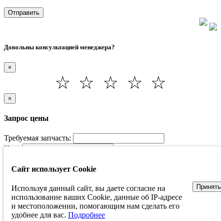
Отправить
Довольны консультацией менеджера?
×
☆
☆
☆
☆
☆
×
Запрос цены
Требуемая запчасть:
Имя:
Телефон *:
Сайт использует Cookie
Сообщение (не обязательно):
Принять
Используя данный сайт, вы даете согласие на
* Согласен с политикой о персональных данных
использование ваших Cookie, данные об IP-адресе
Согласен получать информацию о скидках и акциях по
и местоположении, помогающим нам сделать его
смс
удобнее для вас.
Подробнее
Отправить